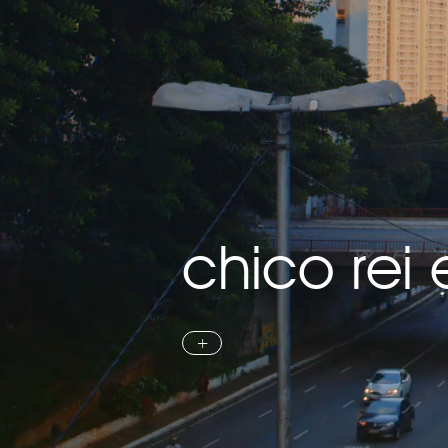
chico rei 
+