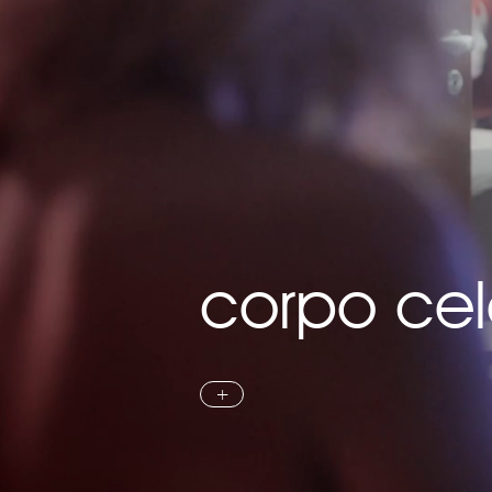
corpo cel
+